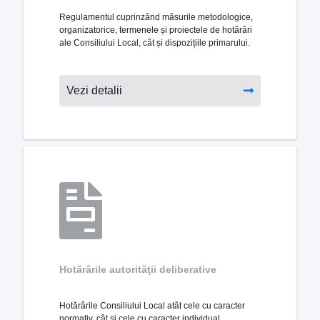
Regulamentul cuprinzând măsurile metodologice,
organizatorice, termenele și proiectele de hotărâri
ale Consiliului Local, cât și dispozițiile primarului.
Vezi detalii
Hotărârile autorităţii deliberative
Hotărârile Consiliului Local atât cele cu caracter
normativ, cât și cele cu caracter individual.