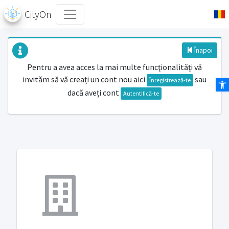
CityOn
Înapoi
Pentru a avea acces la mai multe funcţionalităţi vă
invităm să vă creați un cont nou aici
sau
Des
Înregistrează-te
dacă aveți cont
Autentifică-te