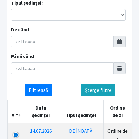
Tipul şedinţei:
De când
Până când
Filtrează
Șterge filtre
Data
Ordine
#
şedinţei
Tipul şedinţei
de zi
14.07.2026
DE ÎNDATĂ
Ordine de
zi