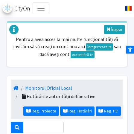
CityOn
Înapoi
Pentru a avea acces la mai multe funcţionalităţi vă
invităm să vă creați un cont nou aici
sau
Des
Înregistrează-te
dacă aveți cont
Autentifică-te
Monitorul Oficial Local
Hotărârile autorităţii deliberative
Reg. Proiecte
Reg. Hotărâri
Reg. P.V.