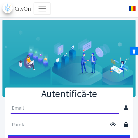
CityOn
Des
Autentifică-te