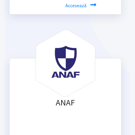
Accesează
ANAF
Informații publice din situațiile
financiare sau raportări contabile la un
click distanță.