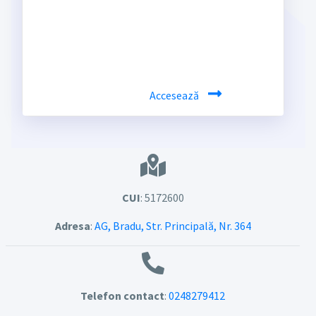
Verifică legăturile utile, bucură-te de
acces rapid la informații și resurse
externe relevante.
Accesează
CUI
: 5172600
Adresa
:
AG, Bradu, Str. Principală, Nr. 364
Telefon contact
:
0248279412